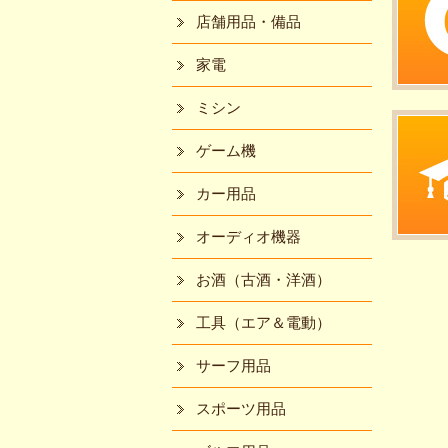
店舗用品・備品
家電
ミシン
ゲーム機
カー用品
オーディオ機器
お酒（古酒・洋酒）
工具（エア＆電動）
サーフ用品
スポーツ用品