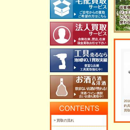
20
釣具
買
> 買取の流れ