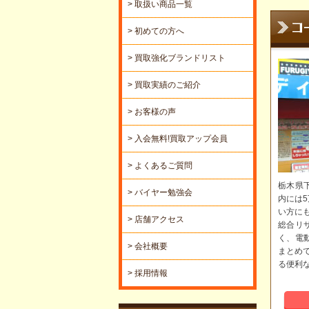
> 取扱い商品一覧
> 初めての方へ
> 買取強化ブランドリスト
> 買取実績のご紹介
> お客様の声
> 入会無料!買取アップ会員
> よくあるご質問
栃木県
> バイヤー勉強会
内には
い方に
> 店舗アクセス
総合リ
く、電
> 会社概要
まとめ
る便利
> 採用情報