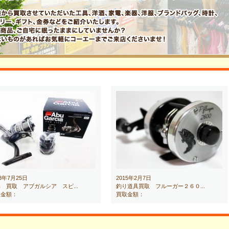
18年7月25日
2015年2月7日
 買取 アブガルシア スピ...
釣り道具買取 フルーガー２６０...
取金額：
買取金額：