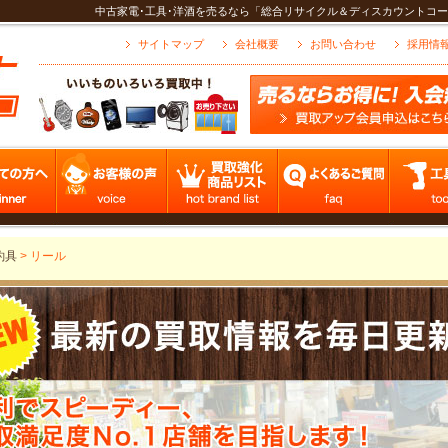
中古家電･工具･洋酒を売るなら「総合リサイクル＆ディスカウントコー
サイトマップ
会社概要
お問い合わせ
採用情
釣具
>
リール