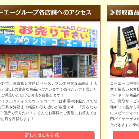
下野市、東京都足立区にリーズナブルで豊富な品揃え！店
コーエーは中古
5万点以上の豊富な商品がございます！売りたい方も買いた
意！幅広いお客
もご満足いただけるお店を目指します！
バイヤーが商品
サイクル＆ディスカウントコーエーは家電や洋服だけでな
た、買取サービ
動工具や洋酒まで幅広い取り扱いが自慢です！「売るなら
種ギフト品から
て1箇所で売りたい！」そんなお客様のご要望にお答えでき
にスピーディー
なお店を目指します！
門バイヤーがス
ただきます。安