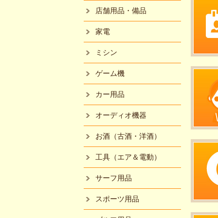
店舗用品・備品
家電
ミシン
ゲーム機
カー用品
オーディオ機器
お酒（古酒・洋酒）
工具（エア＆電動）
サーフ用品
スポーツ用品