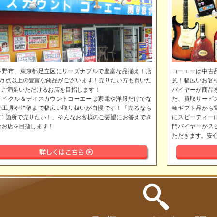
下野市、東京都足立区にリーズナブルで豊富な品揃え！店
コーエーは中古
5万点以上の豊富な商品がございます！売りたい方も買いた
意！幅広いお客
もご満足いただけるお店を目指します！
バイヤーが商品
サイクル＆ディスカウントコーエーは家電や洋服だけでな
た、買取サービ
動工具や洋酒まで幅広い取り扱いが自慢です！「売るなら
種ギフト品から
て1箇所で売りたい！」そんなお客様のご要望にお答えでき
にスピーディー
なお店を目指します！
門バイヤーがス
ただきます。安