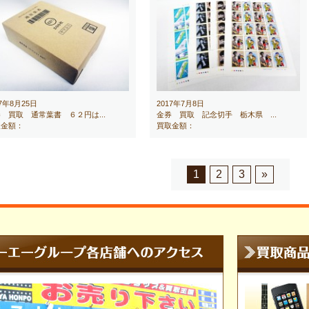
17年8月25日
2017年7月8日
 買取 通常葉書 ６２円は...
金券 買取 記念切手 栃木県 ...
取金額：
買取金額：
1
2
3
»