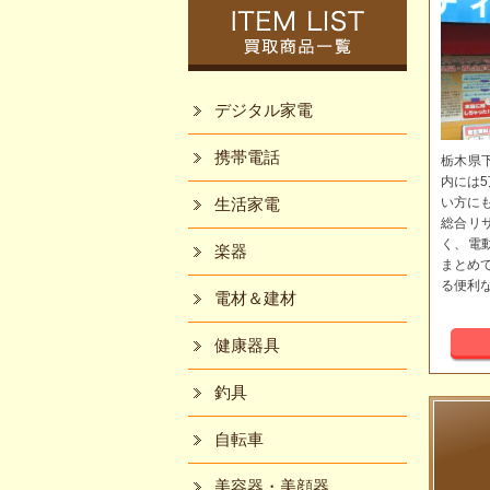
デジタル家電
携帯電話
栃木県
内には
生活家電
い方に
総合リ
く、電
楽器
まとめ
る便利
電材＆建材
健康器具
釣具
自転車
美容器・美顔器