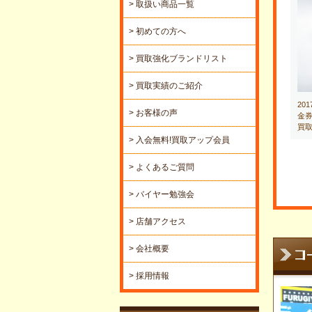
> 取扱い商品一覧
> 初めての方へ
> 買取強化ブランドリスト
> 買取実績のご紹介
20
> お客様の声
金券
買
> 入会無料!買取アップ会員
> よくあるご質問
> バイヤー勉強会
> 店舗アクセス
> 会社概要
> 採用情報