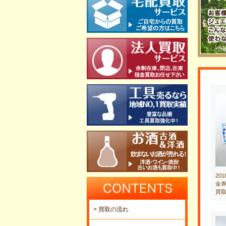
20
金券
買
> 買取の流れ