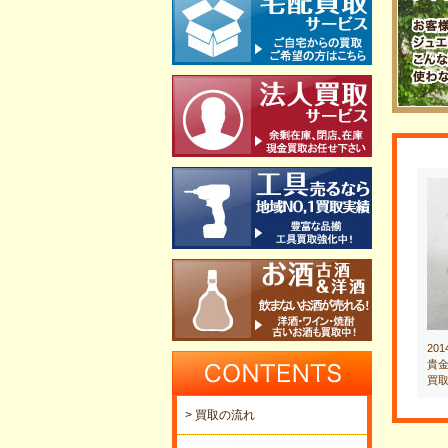
20
貴金
買
> 買取の流れ