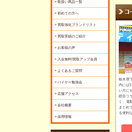
> 取扱い商品一覧
> 初めての方へ
> 買取強化ブランドリスト
> 買取実績のご紹介
> お客様の声
> 入会無料!買取アップ会員
> よくあるご質問
栃木県
> バイヤー勉強会
内には
い方に
> 店舗アクセス
総合リ
く、電
> 会社概要
まとめ
る便利
> 採用情報