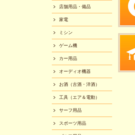
店舗用品・備品
家電
ミシン
ゲーム機
カー用品
オーディオ機器
お酒（古酒・洋酒）
工具（エア＆電動）
サーフ用品
スポーツ用品