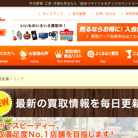
中古家電･工具･洋酒を売るなら「総合リサイクル＆ディスカウントコー
サイトマップ
会社概要
お問い合わせ
採用情
貴金属
>
リング