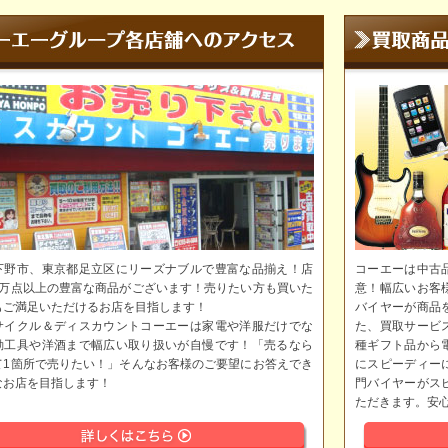
下野市、東京都足立区にリーズナブルで豊富な品揃え！店
コーエーは中古
5万点以上の豊富な商品がございます！売りたい方も買いた
意！幅広いお客
もご満足いただけるお店を目指します！
バイヤーが商品
サイクル＆ディスカウントコーエーは家電や洋服だけでな
た、買取サービ
動工具や洋酒まで幅広い取り扱いが自慢です！「売るなら
種ギフト品から
て1箇所で売りたい！」そんなお客様のご要望にお答えでき
にスピーディー
なお店を目指します！
門バイヤーがス
ただきます。安