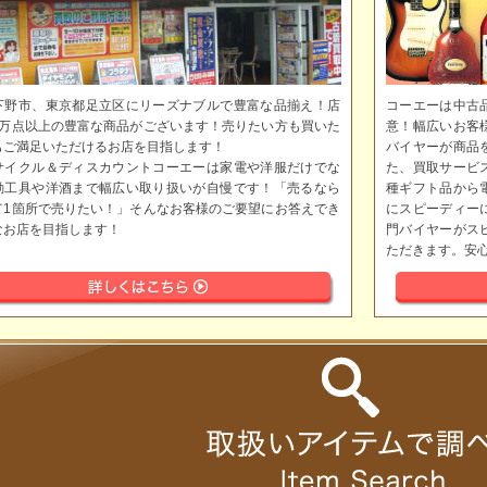
下野市、東京都足立区にリーズナブルで豊富な品揃え！店
コーエーは中古
5万点以上の豊富な商品がございます！売りたい方も買いた
意！幅広いお客
もご満足いただけるお店を目指します！
バイヤーが商品
サイクル＆ディスカウントコーエーは家電や洋服だけでな
た、買取サービ
動工具や洋酒まで幅広い取り扱いが自慢です！「売るなら
種ギフト品から
て1箇所で売りたい！」そんなお客様のご要望にお答えでき
にスピーディー
なお店を目指します！
門バイヤーがス
ただきます。安