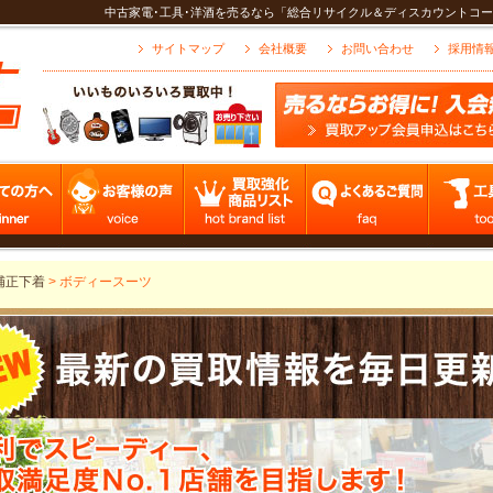
中古家電･工具･洋酒を売るなら「総合リサイクル＆ディスカウントコー
サイトマップ
会社概要
お問い合わせ
採用情
補正下着
>
ボディースーツ