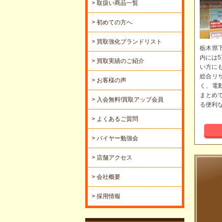
> 取扱い商品一覧
> 初めての方へ
> 買取強化ブランドリスト
栃木県
内には
> 買取実績のご紹介
い方に
総合リ
> お客様の声
く、電
まとめ
> 入会無料!買取アップ会員
る便利
> よくあるご質問
> バイヤー勉強会
> 店舗アクセス
> 会社概要
> 採用情報