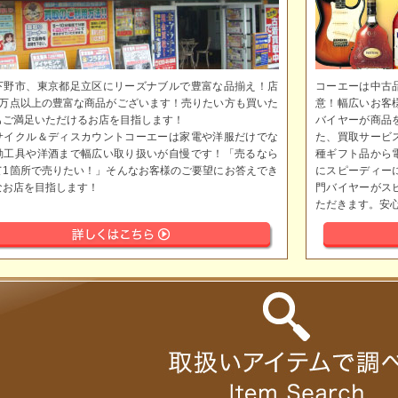
下野市、東京都足立区にリーズナブルで豊富な品揃え！店
コーエーは中古
5万点以上の豊富な商品がございます！売りたい方も買いた
意！幅広いお客
もご満足いただけるお店を目指します！
バイヤーが商品
サイクル＆ディスカウントコーエーは家電や洋服だけでな
た、買取サービ
動工具や洋酒まで幅広い取り扱いが自慢です！「売るなら
種ギフト品から
て1箇所で売りたい！」そんなお客様のご要望にお答えでき
にスピーディー
なお店を目指します！
門バイヤーがス
ただきます。安