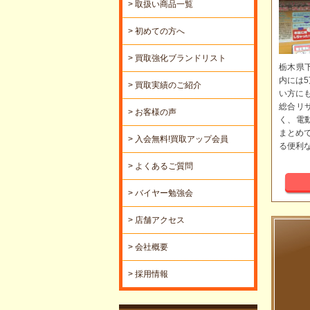
> 取扱い商品一覧
> 初めての方へ
> 買取強化ブランドリスト
栃木県
内には
> 買取実績のご紹介
い方に
総合リ
> お客様の声
く、電
まとめ
> 入会無料!買取アップ会員
る便利
> よくあるご質問
> バイヤー勉強会
> 店舗アクセス
> 会社概要
> 採用情報