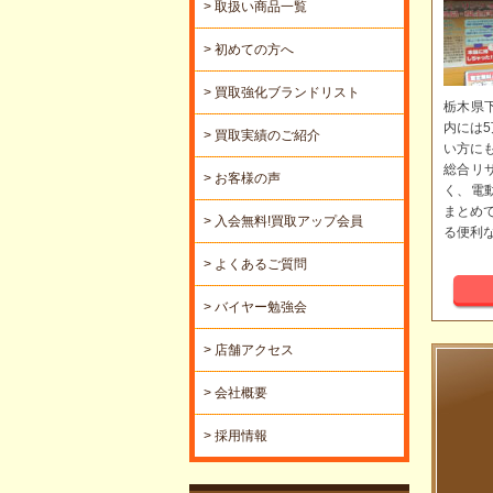
> 取扱い商品一覧
> 初めての方へ
> 買取強化ブランドリスト
栃木県
内には
> 買取実績のご紹介
い方に
総合リ
> お客様の声
く、電
まとめ
> 入会無料!買取アップ会員
る便利
> よくあるご質問
> バイヤー勉強会
> 店舗アクセス
> 会社概要
> 採用情報