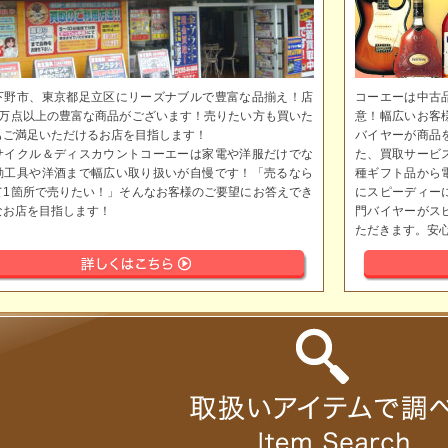
下野市、東京都足立区にリーズナブルで豊富な品揃え！店
コーエーは中古
5万点以上の豊富な商品がございます！売りたい方も買いた
意！幅広いお客
もご満足いただけるお店を目指します！
バイヤーが商品
サイクル＆ディスカウントコーエーは家電や洋服だけでな
た、買取サービ
動工具や洋酒まで幅広い取り扱いが自慢です！「売るなら
種ギフト品から
て1箇所で売りたい！」そんなお客様のご要望にお答えでき
にスピーディー
なお店を目指します！
門バイヤーがス
ただきます。安