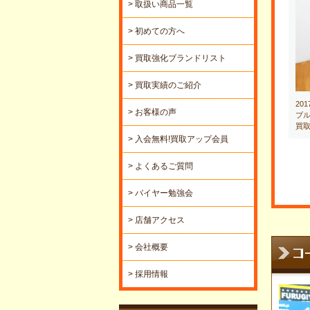
> 取扱い商品一覧
> 初めての方へ
> 買取強化ブランドリスト
> 買取実績のご紹介
20
> お客様の声
ブル
買
> 入会無料!買取アップ会員
> よくあるご質問
> バイヤー勉強会
> 店舗アクセス
> 会社概要
> 採用情報