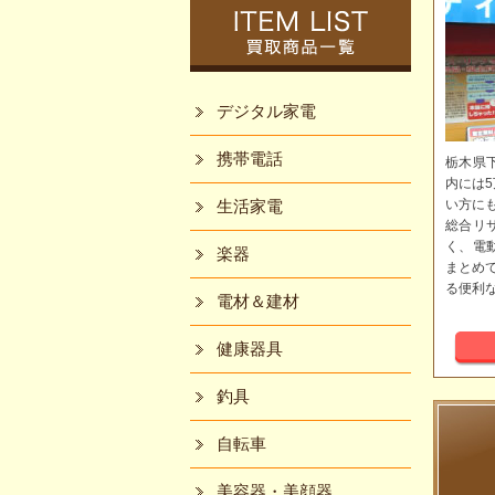
デジタル家電
携帯電話
栃木県
内には
生活家電
い方に
総合リ
く、電
楽器
まとめ
る便利
電材＆建材
健康器具
釣具
自転車
美容器・美顔器