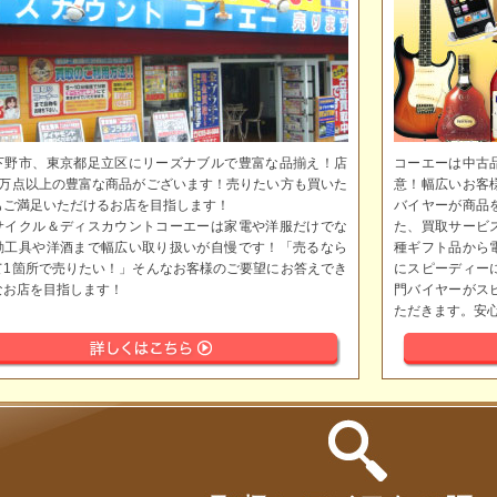
下野市、東京都足立区にリーズナブルで豊富な品揃え！店
コーエーは中古
5万点以上の豊富な商品がございます！売りたい方も買いた
意！幅広いお客
もご満足いただけるお店を目指します！
バイヤーが商品
サイクル＆ディスカウントコーエーは家電や洋服だけでな
た、買取サービ
動工具や洋酒まで幅広い取り扱いが自慢です！「売るなら
種ギフト品から
て1箇所で売りたい！」そんなお客様のご要望にお答えでき
にスピーディー
なお店を目指します！
門バイヤーがス
ただきます。安