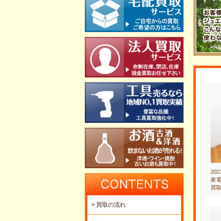
20
家電
買
> 買取の流れ