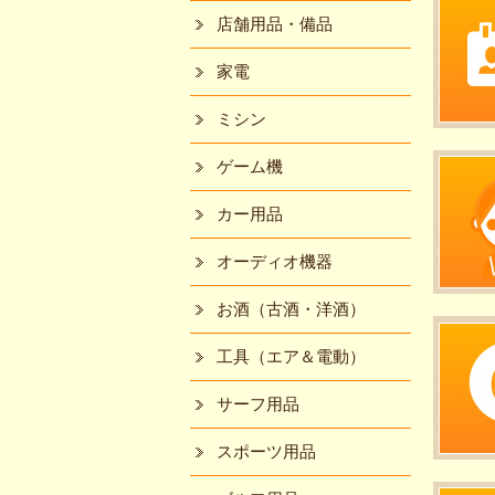
店舗用品・備品
家電
ミシン
ゲーム機
カー用品
オーディオ機器
お酒（古酒・洋酒）
工具（エア＆電動）
サーフ用品
スポーツ用品