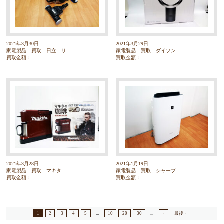
2021年3月30日
2021年3月29日
家電製品 買取 日立 サ...
家電製品 買取 ダイソン...
買取金額：
買取金額：
2021年3月28日
2021年1月19日
家電製品 買取 マキタ ...
家電製品 買取 シャープ...
買取金額：
買取金額：
1
2
3
4
5
...
10
20
30
...
»
最後 »