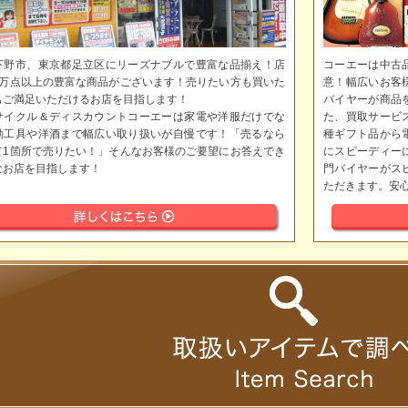
下野市、東京都足立区にリーズナブルで豊富な品揃え！店
コーエーは中古
5万点以上の豊富な商品がございます！売りたい方も買いた
意！幅広いお客
もご満足いただけるお店を目指します！
バイヤーが商品
サイクル＆ディスカウントコーエーは家電や洋服だけでな
た、買取サービ
動工具や洋酒まで幅広い取り扱いが自慢です！「売るなら
種ギフト品から
て1箇所で売りたい！」そんなお客様のご要望にお答えでき
にスピーディー
なお店を目指します！
門バイヤーがス
ただきます。安