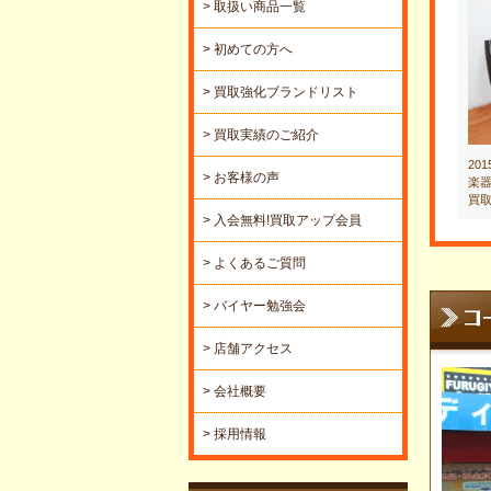
> 取扱い商品一覧
> 初めての方へ
> 買取強化ブランドリスト
> 買取実績のご紹介
20
> お客様の声
楽器
買
> 入会無料!買取アップ会員
> よくあるご質問
> バイヤー勉強会
> 店舗アクセス
> 会社概要
> 採用情報