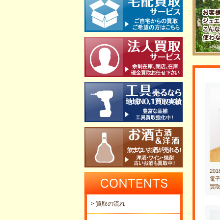
20
電子
買
> 買取の流れ