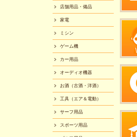
店舗用品・備品
家電
ミシン
ゲーム機
カー用品
オーディオ機器
お酒（古酒・洋酒）
工具（エア＆電動）
サーフ用品
スポーツ用品