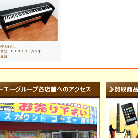
15年1月28日
買取 ＣＡＳＩＯ カシオ ...
取金額：