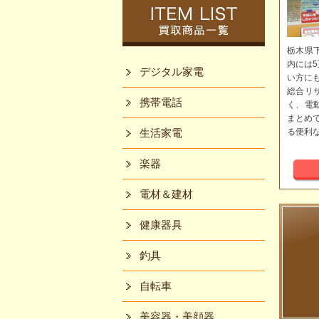
栃木県
内には
デジタル家電
い方に
総合リ
携帯電話
く、電
まとめ
生活家電
る便利
楽器
電材＆建材
健康器具
釣具
自転車
美容器・美顔器