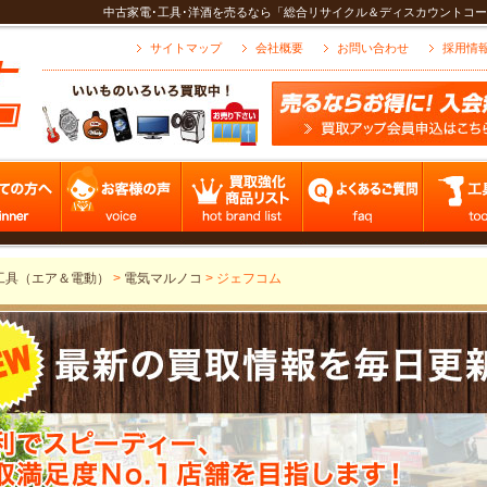
中古家電･工具･洋酒を売るなら「総合リサイクル＆ディスカウントコー
サイトマップ
会社概要
お問い合わせ
採用情
工具（エア＆電動）
>
電気マルノコ
>
ジェフコム