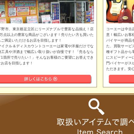
下野市、東京都足立区にリーズナブルで豊富な品揃え！店
コーエーは中古
5万点以上の豊富な商品がございます！売りたい方も買いた
意！幅広いお客
もご満足いただけるお店を目指します！
バイヤーが商品
サイクル＆ディスカウントコーエーは家電や洋服だけでな
た、買取サービ
動工具や洋酒まで幅広い取り扱いが自慢です！「売るなら
種ギフト品から
て1箇所で売りたい！」そんなお客様のご要望にお答えでき
にスピーディー
なお店を目指します！
門バイヤーがス
ただきます。安