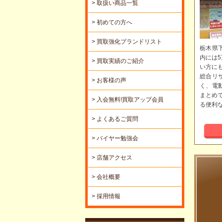
> 取扱い商品一覧
> 初めての方へ
> 買取強化ブランドリスト
栃木県
内には
> 買取実績のご紹介
い方に
総合リ
> お客様の声
く、電
まとめ
> 入会無料!買取アップ会員
る便利
> よくあるご質問
> バイヤー勉強会
> 店舗アクセス
> 会社概要
> 採用情報