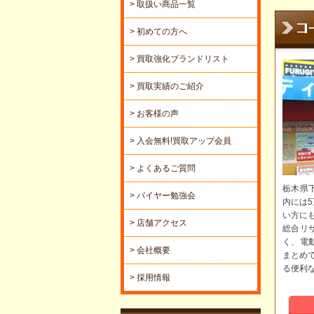
> 取扱い商品一覧
> 初めての方へ
> 買取強化ブランドリスト
> 買取実績のご紹介
> お客様の声
> 入会無料!買取アップ会員
> よくあるご質問
栃木県
> バイヤー勉強会
内には
い方に
> 店舗アクセス
総合リ
く、電
> 会社概要
まとめ
る便利
> 採用情報