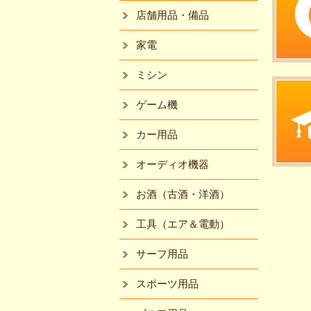
店舗用品・備品
家電
ミシン
ゲーム機
カー用品
オーディオ機器
お酒（古酒・洋酒）
工具（エア＆電動）
サーフ用品
スポーツ用品