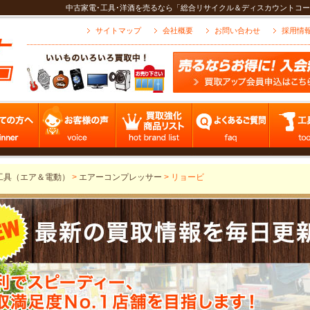
中古家電･工具･洋酒を売るなら「総合リサイクル＆ディスカウントコー
サイトマップ
会社概要
お問い合わせ
採用情
工具（エア＆電動）
>
エアーコンプレッサー
>
リョービ