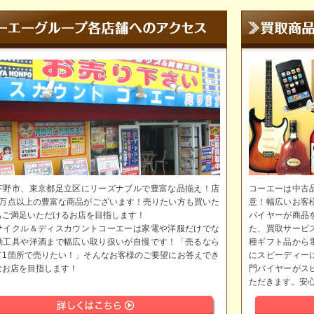
下野市、東京都足立区にリーズナブルで豊富な品揃え！店
コーエーは中古
5万点以上の豊富な商品がございます！売りたい方も買いた
意！幅広いお客
もご満足いただけるお店を目指します！
バイヤーが商品
サイクル＆ディスカウントコーエーは家電や洋服だけでな
た、買取サービ
動工具や洋酒まで幅広い取り扱いが自慢です！「売るなら
種ギフト品から
て1箇所で売りたい！」そんなお客様のご要望にお答えでき
にスピーディー
なお店を目指します！
門バイヤーがス
ただきます。安