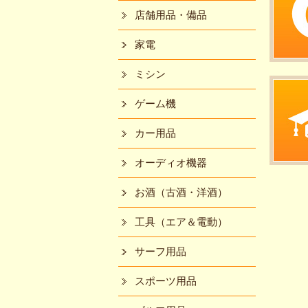
店舗用品・備品
家電
ミシン
ゲーム機
カー用品
オーディオ機器
お酒（古酒・洋酒）
工具（エア＆電動）
サーフ用品
スポーツ用品