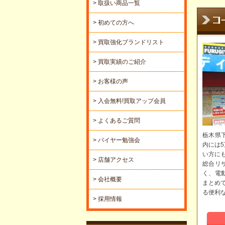
> 取扱い商品一覧
> 初めての方へ
> 買取強化ブランドリスト
> 買取実績のご紹介
> お客様の声
> 入会無料!買取アップ会員
> よくあるご質問
栃木県
> バイヤー勉強会
内には
い方に
> 店舗アクセス
総合リ
く、電
> 会社概要
まとめ
る便利
> 採用情報