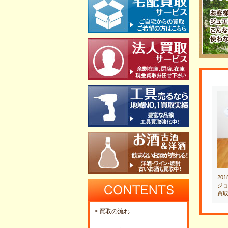
20
ジョ
買
> 買取の流れ