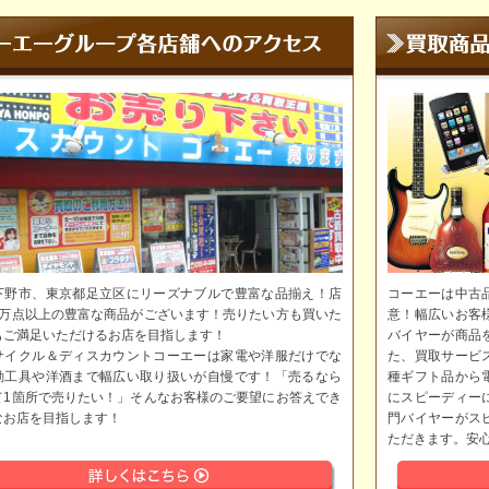
下野市、東京都足立区にリーズナブルで豊富な品揃え！店
コーエーは中古
5万点以上の豊富な商品がございます！売りたい方も買いた
意！幅広いお客
もご満足いただけるお店を目指します！
バイヤーが商品
サイクル＆ディスカウントコーエーは家電や洋服だけでな
た、買取サービ
動工具や洋酒まで幅広い取り扱いが自慢です！「売るなら
種ギフト品から
て1箇所で売りたい！」そんなお客様のご要望にお答えでき
にスピーディー
なお店を目指します！
門バイヤーがス
ただきます。安