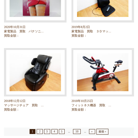
2020年10月31日
2019年8月2日
家電製品 買取 パナソニ...
家電製品 買取 ３Ｄマッ...
買取金額：
買取金額：
2018年12月12日
2018年10月25日
マッサージチェア 買取 ...
フィットネス機器 買取 ...
買取金額：
買取金額：
1
2
3
4
5
...
10
...
»
最後 »