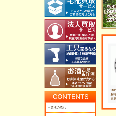
20
腕時
買
> 買取の流れ