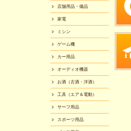
店舗用品・備品
家電
ミシン
ゲーム機
カー用品
オーディオ機器
お酒（古酒・洋酒）
工具（エア＆電動）
サーフ用品
スポーツ用品