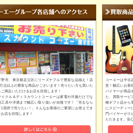
下野市、東京都足立区にリーズナブルで豊富な品揃え！店
コーエーは中古
5万点以上の豊富な商品がございます！売りたい方も買いた
意！幅広いお客
もご満足いただけるお店を目指します！
バイヤーが商品
サイクル＆ディスカウントコーエーは家電や洋服だけでな
た、買取サービ
動工具や洋酒まで幅広い取り扱いが自慢です！「売るなら
種ギフト品から
て1箇所で売りたい！」そんなお客様のご要望にお答えでき
にスピーディー
なお店を目指します！
門バイヤーがス
ただきます。安