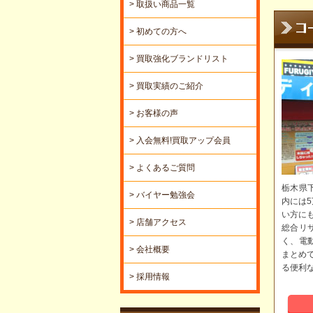
> 取扱い商品一覧
> 初めての方へ
> 買取強化ブランドリスト
> 買取実績のご紹介
> お客様の声
> 入会無料!買取アップ会員
> よくあるご質問
栃木県
> バイヤー勉強会
内には
い方に
> 店舗アクセス
総合リ
く、電
> 会社概要
まとめ
る便利
> 採用情報