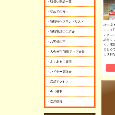
> 取扱い商品一覧
> 初めての方へ
> 買取強化ブランドリスト
栃木県
内には
> 買取実績のご紹介
い方に
総合リ
> お客様の声
く、電
まとめ
> 入会無料!買取アップ会員
る便利
> よくあるご質問
> バイヤー勉強会
> 店舗アクセス
> 会社概要
> 採用情報