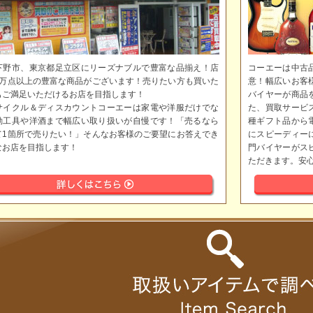
下野市、東京都足立区にリーズナブルで豊富な品揃え！店
コーエーは中古
5万点以上の豊富な商品がございます！売りたい方も買いた
意！幅広いお客
もご満足いただけるお店を目指します！
バイヤーが商品
サイクル＆ディスカウントコーエーは家電や洋服だけでな
た、買取サービ
動工具や洋酒まで幅広い取り扱いが自慢です！「売るなら
種ギフト品から
て1箇所で売りたい！」そんなお客様のご要望にお答えでき
にスピーディー
なお店を目指します！
門バイヤーがス
ただきます。安