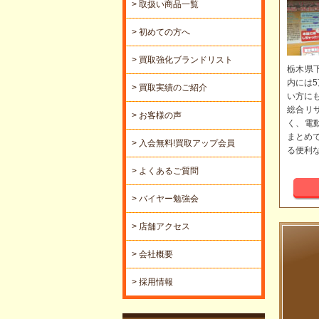
> 取扱い商品一覧
> 初めての方へ
> 買取強化ブランドリスト
栃木県
内には
> 買取実績のご紹介
い方に
総合リ
> お客様の声
く、電
まとめ
> 入会無料!買取アップ会員
る便利
> よくあるご質問
> バイヤー勉強会
> 店舗アクセス
> 会社概要
> 採用情報