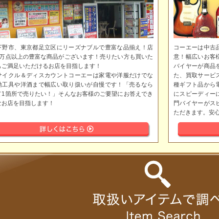
下野市、東京都足立区にリーズナブルで豊富な品揃え！店
コーエーは中古
5万点以上の豊富な商品がございます！売りたい方も買いた
意！幅広いお客
もご満足いただけるお店を目指します！
バイヤーが商品
サイクル＆ディスカウントコーエーは家電や洋服だけでな
た、買取サービ
動工具や洋酒まで幅広い取り扱いが自慢です！「売るなら
種ギフト品から
て1箇所で売りたい！」そんなお客様のご要望にお答えでき
にスピーディー
なお店を目指します！
門バイヤーがス
ただきます。安