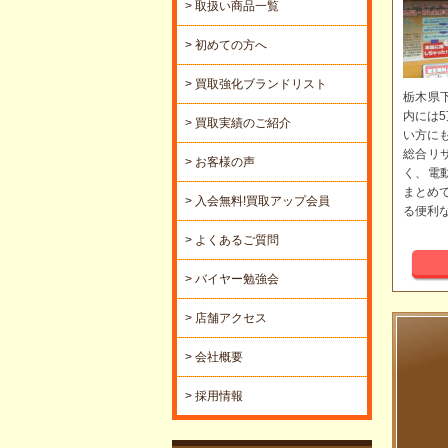
> 取扱い商品一覧
> 初めての方へ
> 買取強化ブランドリスト
栃木県
内には
> 買取実績のご紹介
い方に
総合リ
> お客様の声
く、電
まとめ
> 入会無料!買取アップ会員
る便利
> よくあるご質問
> バイヤー勉強会
> 店舗アクセス
> 会社概要
> 採用情報