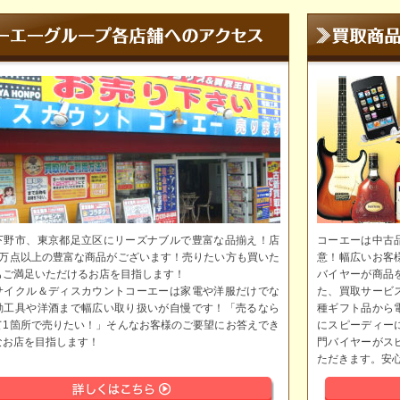
下野市、東京都足立区にリーズナブルで豊富な品揃え！店
コーエーは中古
5万点以上の豊富な商品がございます！売りたい方も買いた
意！幅広いお客
もご満足いただけるお店を目指します！
バイヤーが商品
サイクル＆ディスカウントコーエーは家電や洋服だけでな
た、買取サービ
動工具や洋酒まで幅広い取り扱いが自慢です！「売るなら
種ギフト品から
て1箇所で売りたい！」そんなお客様のご要望にお答えでき
にスピーディー
なお店を目指します！
門バイヤーがス
ただきます。安