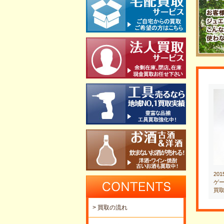
20
ゲー
買
> 買取の流れ