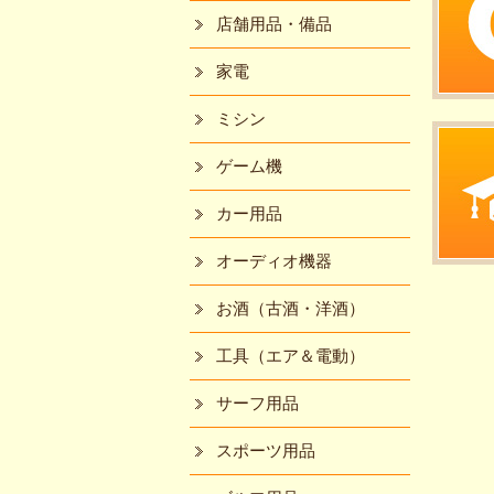
店舗用品・備品
家電
ミシン
ゲーム機
カー用品
オーディオ機器
お酒（古酒・洋酒）
工具（エア＆電動）
サーフ用品
スポーツ用品