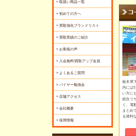
> 取扱い商品一覧
> 初めての方へ
> 買取強化ブランドリスト
> 買取実績のご紹介
> お客様の声
> 入会無料!買取アップ会員
> よくあるご質問
栃木県
> バイヤー勉強会
内には
い方に
> 店舗アクセス
総合リ
く、電
> 会社概要
まとめ
る便利
> 採用情報