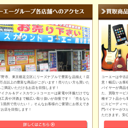
下野市、東京都足立区にリーズナブルで豊富な品揃え！店
コーエーは中古
5万点以上の豊富な商品がございます！売りたい方も買いた
意！幅広いお客
もご満足いただけるお店を目指します！
バイヤーが商品
サイクル＆ディスカウントコーエーは家電や洋服だけでな
た、買取サービ
動工具や洋酒まで幅広い取り扱いが自慢です！「売るなら
種ギフト品から
て1箇所で売りたい！」そんなお客様のご要望にお答えでき
にスピーディー
なお店を目指します！
門バイヤーがス
ただきます。安