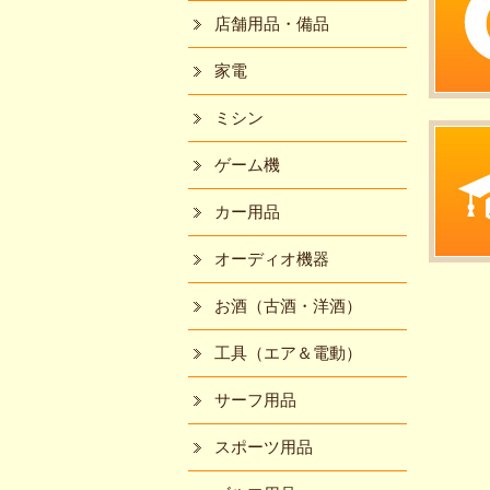
店舗用品・備品
家電
ミシン
ゲーム機
カー用品
オーディオ機器
お酒（古酒・洋酒）
工具（エア＆電動）
サーフ用品
スポーツ用品