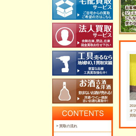
20
オフ
買
> 買取の流れ