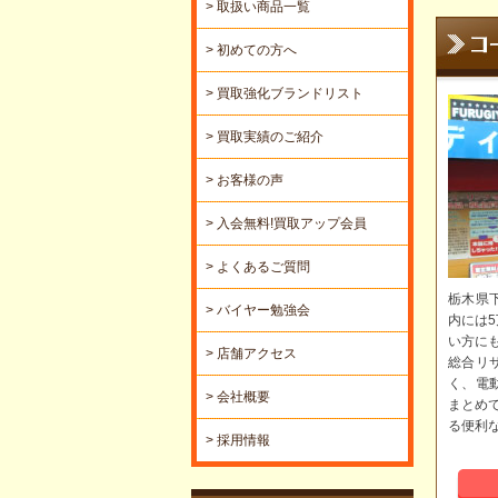
> 取扱い商品一覧
> 初めての方へ
> 買取強化ブランドリスト
> 買取実績のご紹介
> お客様の声
> 入会無料!買取アップ会員
> よくあるご質問
栃木県
> バイヤー勉強会
内には
い方に
> 店舗アクセス
総合リ
く、電
> 会社概要
まとめ
る便利
> 採用情報