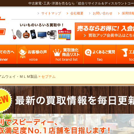
中古家電･工具･洋酒を売るなら「総合リサイクル＆ディスカウントコー
サイトマップ
会社概要
お問い合わせ
採用情
アムウェイ・ＭＬＭ製品
>
セプテム