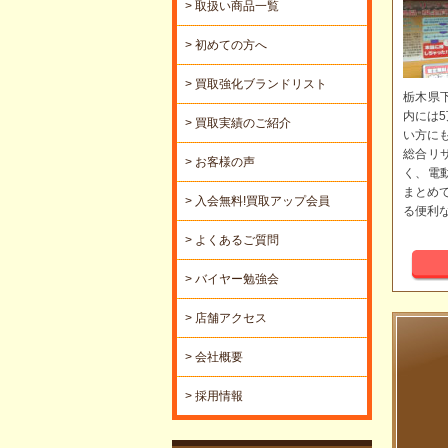
> 取扱い商品一覧
> 初めての方へ
> 買取強化ブランドリスト
栃木県
内には
> 買取実績のご紹介
い方に
総合リ
> お客様の声
く、電
まとめ
> 入会無料!買取アップ会員
る便利
> よくあるご質問
> バイヤー勉強会
> 店舗アクセス
> 会社概要
> 採用情報