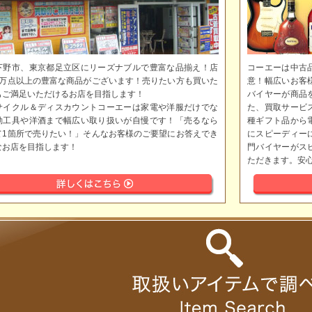
下野市、東京都足立区にリーズナブルで豊富な品揃え！店
コーエーは中古
5万点以上の豊富な商品がございます！売りたい方も買いた
意！幅広いお客
もご満足いただけるお店を目指します！
バイヤーが商品
サイクル＆ディスカウントコーエーは家電や洋服だけでな
た、買取サービ
動工具や洋酒まで幅広い取り扱いが自慢です！「売るなら
種ギフト品から
て1箇所で売りたい！」そんなお客様のご要望にお答えでき
にスピーディー
なお店を目指します！
門バイヤーがス
ただきます。安