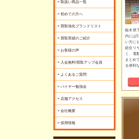
> 取扱い商品一覧
> 初めての方へ
> 買取強化ブランドリスト
栃木県
内には
> 買取実績のご紹介
い方に
総合リ
> お客様の声
く、電
まとめ
> 入会無料!買取アップ会員
る便利
> よくあるご質問
> バイヤー勉強会
> 店舗アクセス
> 会社概要
> 採用情報