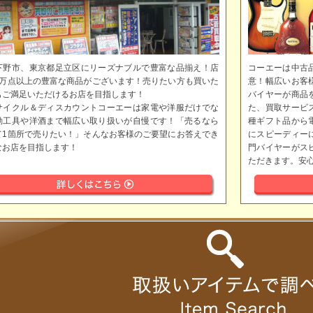
下野市、東京都足立区にリーズナブルで豊富な品揃え！店
コーエーは中古
5万点以上の豊富な商品がございます！売りたい方も買いた
意！幅広いお客
もご満足いただけるお店を目指します！
バイヤーが商品
サイクル＆ディスカウントコーエーは家電や洋服だけでな
た、買取サービ
動工具や洋酒まで幅広い取り扱いが自慢です！「売るなら
種ギフト品から
て1箇所で売りたい！」そんなお客様のご要望にお答えでき
にスピーディー
なお店を目指します！
門バイヤーがス
ただきます。安