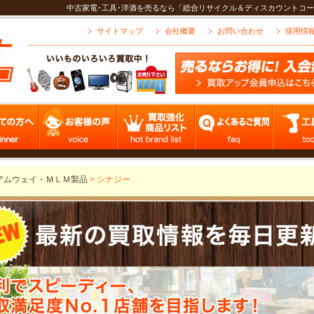
中古家電･工具･洋酒を売るなら「総合リサイクル＆ディスカウントコー
サイトマップ
会社概要
お問い合わせ
採用情
アムウェイ・ＭＬＭ製品
>
シナジー