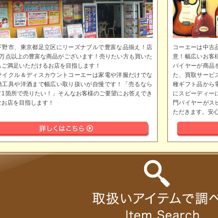
下野市、東京都足立区にリーズナブルで豊富な品揃え！店
コーエーは中古
5万点以上の豊富な商品がございます！売りたい方も買いた
意！幅広いお客
もご満足いただけるお店を目指します！
バイヤーが商品
サイクル＆ディスカウントコーエーは家電や洋服だけでな
た、買取サービ
動工具や洋酒まで幅広い取り扱いが自慢です！「売るなら
種ギフト品から
て1箇所で売りたい！」そんなお客様のご要望にお答えでき
にスピーディー
なお店を目指します！
門バイヤーがス
ただきます。安