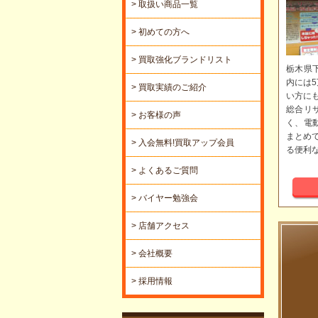
> 取扱い商品一覧
> 初めての方へ
> 買取強化ブランドリスト
栃木県
内には
> 買取実績のご紹介
い方に
総合リ
> お客様の声
く、電
まとめ
> 入会無料!買取アップ会員
る便利
> よくあるご質問
> バイヤー勉強会
> 店舗アクセス
> 会社概要
> 採用情報