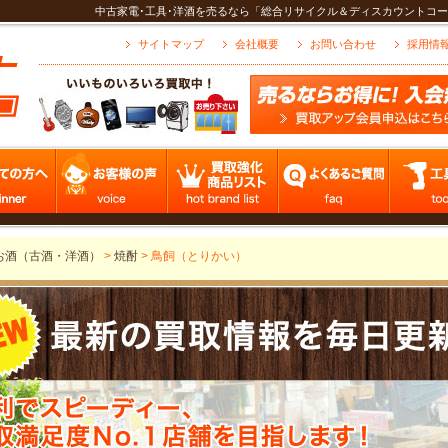
中古家電･工具･洋酒を売るなら「総合リサイクル＆ディスカウントコー
サイトマップ
会社概要
お問い合わせ
採用情
お酒（古酒・洋酒）
>
焼酎
>
鳥飼（とりかい）