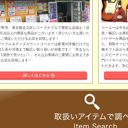
下野市、東京都足立区にリーズナブルで豊富な品揃え！店
コーエーは中古
5万点以上の豊富な商品がございます！売りたい方も買いた
意！幅広いお客
もご満足いただけるお店を目指します！
バイヤーが商品
サイクル＆ディスカウントコーエーは家電や洋服だけでな
た、買取サービ
動工具や洋酒まで幅広い取り扱いが自慢です！「売るなら
種ギフト品から
て1箇所で売りたい！」そんなお客様のご要望にお答えでき
にスピーディー
なお店を目指します！
門バイヤーがス
ただきます。安