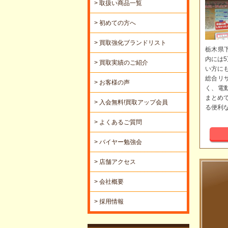
> 取扱い商品一覧
> 初めての方へ
> 買取強化ブランドリスト
栃木県
内には
> 買取実績のご紹介
い方に
総合リ
> お客様の声
く、電
まとめ
> 入会無料!買取アップ会員
る便利
> よくあるご質問
> バイヤー勉強会
> 店舗アクセス
> 会社概要
> 採用情報