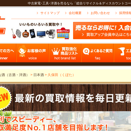
中古家電･工具･洋酒を売るなら「総合リサイクル＆ディスカウントコー
サイトマップ
会社概要
お問い合わせ
採用情
お酒（古酒・洋酒）
>
日本酒
>
久保田（くぼた）