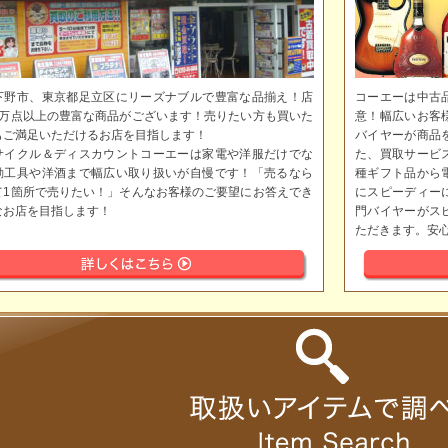
下野市、東京都足立区にリーズナブルで豊富な品揃え！店
コーエーは中古
5万点以上の豊富な商品がございます！売りたい方も買いた
意！幅広いお客
もご満足いただけるお店を目指します！
バイヤーが商品
サイクル＆ディスカウントコーエーは家電や洋服だけでな
た、買取サービ
動工具や洋酒まで幅広い取り扱いが自慢です！「売るなら
種ギフト品から
て1箇所で売りたい！」そんなお客様のご要望にお答えでき
にスピーディー
なお店を目指します！
門バイヤーがス
ただきます。安