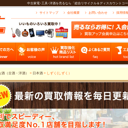
中古家電･工具･洋酒を売るなら「総合リサイクル＆ディスカウントコー
サイトマップ
会社概要
お問い合わせ
採用情
お酒（古酒・洋酒）
>
日本酒
>
しずく(しずく）