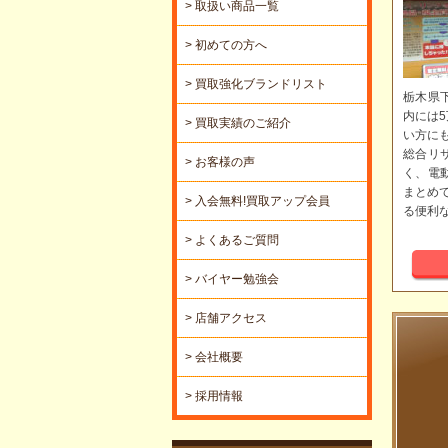
> 取扱い商品一覧
> 初めての方へ
> 買取強化ブランドリスト
栃木県
内には
> 買取実績のご紹介
い方に
総合リ
> お客様の声
く、電
まとめ
> 入会無料!買取アップ会員
る便利
> よくあるご質問
> バイヤー勉強会
> 店舗アクセス
> 会社概要
> 採用情報