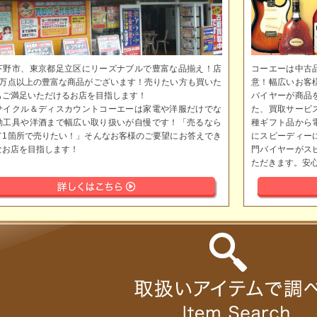
下野市、東京都足立区にリーズナブルで豊富な品揃え！店
コーエーは中古
5万点以上の豊富な商品がございます！売りたい方も買いた
意！幅広いお客
もご満足いただけるお店を目指します！
バイヤーが商品
サイクル＆ディスカウントコーエーは家電や洋服だけでな
た、買取サービ
動工具や洋酒まで幅広い取り扱いが自慢です！「売るなら
種ギフト品から
て1箇所で売りたい！」そんなお客様のご要望にお答えでき
にスピーディー
なお店を目指します！
門バイヤーがス
ただきます。安