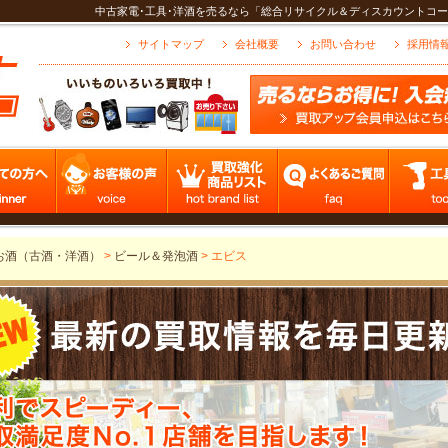
中古家電･工具･洋酒を売るなら「総合リサイクル＆ディスカウントコー
サイトマップ
会社概要
お問い合わせ
採用情
お酒（古酒・洋酒）
>
ビール＆発泡酒
>
エビス