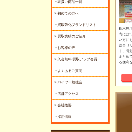
> 取扱い商品一覧
> 初めての方へ
> 買取強化ブランドリスト
栃木県
内には
> 買取実績のご紹介
い方に
総合リ
> お客様の声
く、電
まとめ
> 入会無料!買取アップ会員
る便利
> よくあるご質問
> バイヤー勉強会
> 店舗アクセス
> 会社概要
> 採用情報