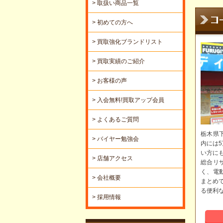
> 取扱い商品一覧
> 初めての方へ
> 買取強化ブランドリスト
> 買取実績のご紹介
> お客様の声
> 入会無料!買取アップ会員
> よくあるご質問
栃木県
> バイヤー勉強会
内には
い方に
> 店舗アクセス
総合リ
く、電
> 会社概要
まとめ
る便利
> 採用情報