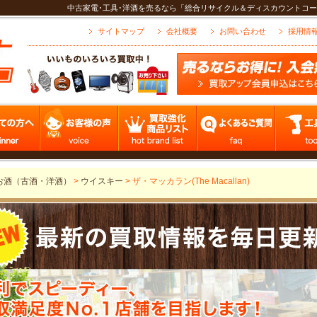
中古家電･工具･洋酒を売るなら「総合リサイクル＆ディスカウントコー
サイトマップ
会社概要
お問い合わせ
採用情
お酒（古酒・洋酒）
>
ウイスキー
>
ザ・マッカラン(The Macallan)