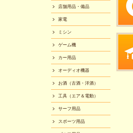
店舗用品・備品
家電
ミシン
ゲーム機
カー用品
オーディオ機器
お酒（古酒・洋酒）
工具（エア＆電動）
サーフ用品
スポーツ用品