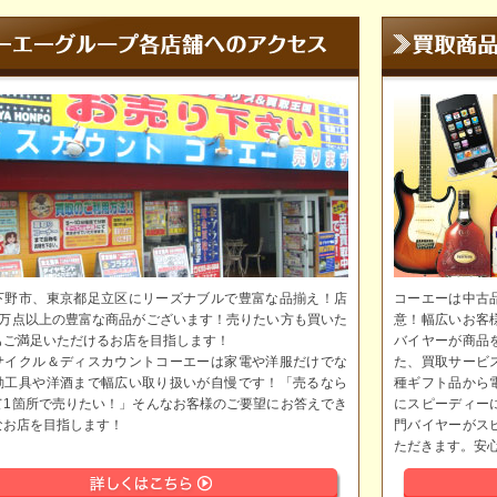
下野市、東京都足立区にリーズナブルで豊富な品揃え！店
コーエーは中古
5万点以上の豊富な商品がございます！売りたい方も買いた
意！幅広いお客
もご満足いただけるお店を目指します！
バイヤーが商品
サイクル＆ディスカウントコーエーは家電や洋服だけでな
た、買取サービ
動工具や洋酒まで幅広い取り扱いが自慢です！「売るなら
種ギフト品から
て1箇所で売りたい！」そんなお客様のご要望にお答えでき
にスピーディー
なお店を目指します！
門バイヤーがス
ただきます。安