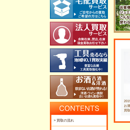
20
お酒
買
> 買取の流れ