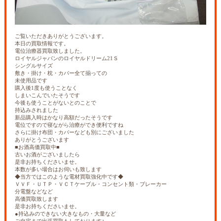
ご覧いただきありがとうございます。
本日の買取情報です。
電位治療器買取致しました。
ロイヤルジャパンのロイヤルドリーム21Ｓ
シングルサイズ
敷き・掛け・枕・カバー全て揃っての
未使用品です
購入後1度も使うことなく
しまいこんでいたそうです
今後も使うことがないとのことで
持込みされました
新品購入時はかなり高額だったそうです
電位ですので寝ながら治療ができ便利ですね
さらに掛け布団・カバーなども別にございました
ありがとうございます
■お酒高価買取中■
古いお酒がございましたら
是非お持ちくださいませ。
本数が多い場合はお伺いも致します
◆当方ではこのような電材買取強化中です◆
ＶＶＦ・ＵＴＰ・ＶＣＴケーブル・コンセント類・ブレーカー
分電盤などなど
高価買取致します
是非お持ちくださいませ。
●持込みのできない大きなもの・大量など
ご自宅まで出張買取もしております♪