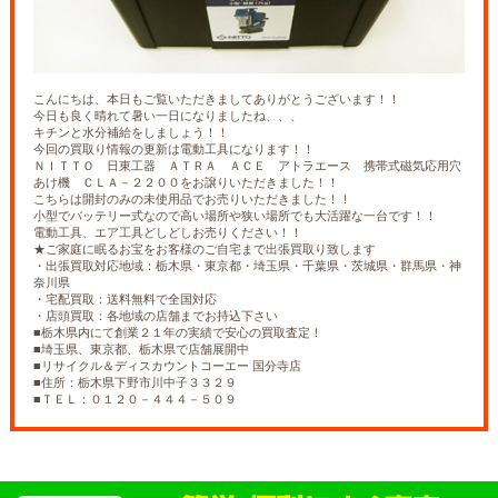
こんにちは、本日もご覧いただきましてありがとうございます！！
今日も良く晴れて暑い一日になりましたね、、、
キチンと水分補給をしましょう！！
今回の買取り情報の更新は電動工具になります！！
ＮＩＴＴＯ 日東工器 ＡＴＲＡ ＡＣＥ アトラエース 携帯式磁気応用穴
あけ機 ＣＬＡ－２２００をお譲りいただきました！！
こちらは開封のみの未使用品でお売りいただきました！！
小型でバッテリー式なので高い場所や狭い場所でも大活躍な一台です！！
電動工具、エア工具どしどしお売りください！！
★ご家庭に眠るお宝をお客様のご自宅まで出張買取り致します
・出張買取対応地域：栃木県・東京都・埼玉県・千葉県・茨城県・群馬県・神
奈川県
・宅配買取：送料無料で全国対応
・店頭買取：各地域の店舗までお持込下さい
■栃木県内にて創業２１年の実績で安心の買取査定！
■埼玉県、東京都、栃木県で店舗展開中
■リサイクル＆ディスカウントコーエー 国分寺店
■住所：栃木県下野市川中子３３２９
■ＴＥＬ：０１２０－４４４－５０９