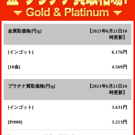
2021.6.24
エンジン工具 買取 新ダイワ ...
金買取価格[円/g]
【2021年6月21日10
時更新】
[インゴット]
6.176円
2021.6.23
電動工具 買取 松井鉄工所 丸...
[18金]
4.569円
2021.6.22
プラチナ買取価格[円/g]
【2021年6月21日10
エンジン工具 買取 ゼノア エ...
時更新】
[インゴット]
3.631円
2021.6.20
古酒 買取 ダンヒル オールド...
[Pt900]
3.213円