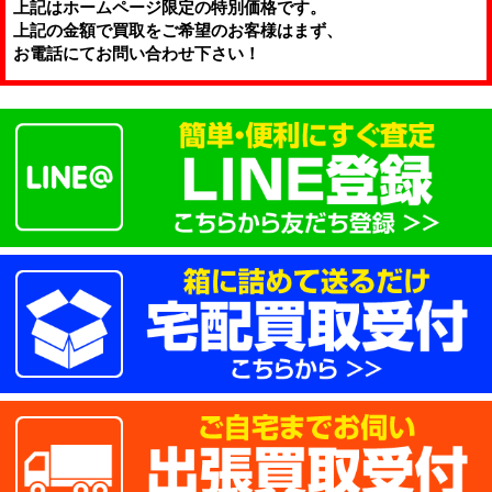
上記はホームページ限定の特別価格です。
上記の金額で買取をご希望のお客様はまず、
2021.6.17
お電話にてお問い合わせ下さい！
お酒 買取 サントリー山崎１２...
2021.6.16
電動工具 買取 日立工機 ハン...
2021.6.15
化粧品 買取 ルーツ医健 プル...
2021.6.14
電動工具 買取 ハイガー 半自...
2021.7.28